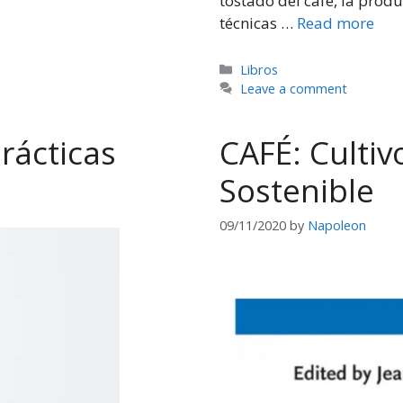
tostado del café, la produc
técnicas …
Read more
Categories
Libros
Leave a comment
rácticas
CAFÉ: Cultiv
Sostenible
09/11/2020
by
Napoleon