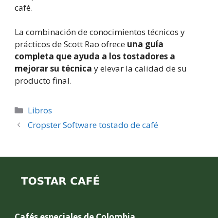
café.
La combinación de conocimientos técnicos y
prácticos de Scott Rao ofrece
una guía
completa que ayuda a los tostadores a
mejorar su técnica
y elevar la calidad de su
producto final.
Categories
Libros
Cropster Software tostado de café
Cafés especiales de Colombia