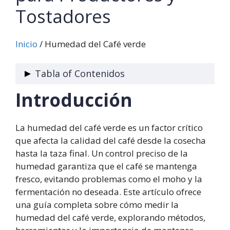
Tostadores
Inicio
/
Humedad del Café verde
Tabla of Contenidos
Introducción
Cómo Medir la Humedad del Café
Verde: Guía Completa para Productores
y Tostadores
La humedad del café verde es un factor crítico
Introducción
que afecta la calidad del café desde la cosecha
¿Por Qué es Importante Medir la
hasta la taza final. Un control preciso de la
Humedad del Café Verde?
humedad garantiza que el café se mantenga
Métodos para Medir la Humedad del
fresco, evitando problemas como el moho y la
Café Verde
fermentación no deseada. Este artículo ofrece
Método del Horno
una guía completa sobre cómo medir la
Método de la Balanza de
humedad del café verde, explorando métodos,
Humedad