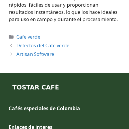
rápidos, fáciles de usar y proporcionan
resultados instantáneos, lo que los hace ideales
para uso en campo y durante el procesamiento.
Categories
Cafe verde
Defectos del Café verde
Artisan Software
Cafés especiales de Colombia
Enlaces de interes