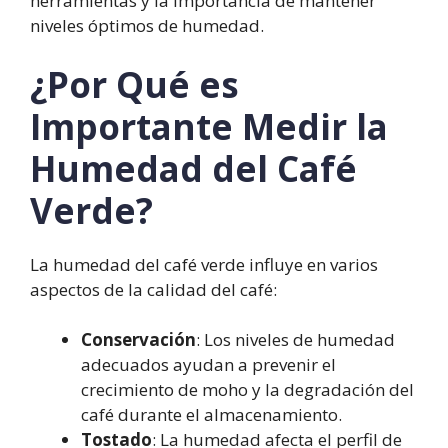
herramientas y la importancia de mantener
Medidores de Humedad
niveles óptimos de humedad.
Portátiles
Método de Karl Fischer
¿Por Qué es
Factores que Afectan la Humedad del
Café Verde
Importante Medir la
Condiciones Climáticas
Humedad del Café
Métodos de Procesamiento
Almacenamiento
Verde?
Importancia de Mantener Niveles
Óptimos de Humedad
Prevención del Moho y
La humedad del café verde influye en varios
Fermentación
aspectos de la calidad del café:
Preservación de la Calidad del
Grano
Conservación
: Los niveles de humedad
Consistencia en el Tostado
adecuados ayudan a prevenir el
Estudios de Caso: Medición de
crecimiento de moho y la degradación del
Humedad en Diferentes Regiones
café durante el almacenamiento.
Colombia
Tostado
: La humedad afecta el perfil de