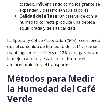
Etiopía
tostado, influenciando cómo los granos se
Brasil
expanden y desarrollan sus sabores.
Herramientas y Equipos para Medir
Calidad de la Taza
: Un café verde con la
la Humedad del Café Verde
humedad correcta produce una bebida
Medidores Portátiles
equilibrada y de alta calidad.
Balanzas de Humedad
Equipos de Karl Fischer
La Specialty Coffee Association (SCA) recomienda
Conclusión
que el contenido de humedad del café verde se
Referencias
mantenga entre el 10% y el 12% para garantizar
Preguntas y Respuestas Frecuentes
la mejor calidad y estabilidad durante el
sobre la Medición de la Humedad del
almacenamiento y el transporte.
Café Verde
Métodos para Medir
¿Por qué es importante medir
la humedad del café verde?
la Humedad del Café
¿Cuáles son los niveles óptimos
de humedad para el café verde?
Verde
¿Qué métodos se utilizan para
medir la humedad del café verde?